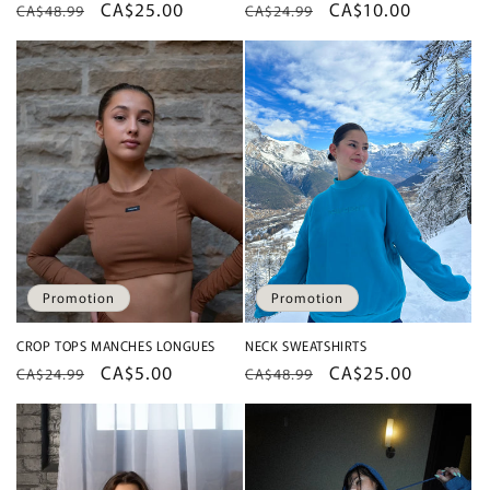
Prix
Prix
CA$25.00
Prix
Prix
CA$10.00
CA$48.99
CA$24.99
habituel
promotionnel
habituel
promotionnel
Promotion
Promotion
CROP TOPS MANCHES LONGUES
NECK SWEATSHIRTS
Prix
Prix
CA$5.00
Prix
Prix
CA$25.00
CA$24.99
CA$48.99
habituel
promotionnel
habituel
promotionnel