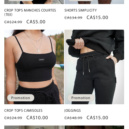
CROP TOPS MANCHES COURTES
SHORTS SIMPLICITY
(TEE)
Prix
Prix
CA$15.00
CA$34.99
Prix
Prix
CA$5.00
CA$24.99
habituel
promotionnel
habituel
promotionnel
Promotion
Promotion
CROP TOPS CAMISOLES
JOGGINGS
Prix
Prix
CA$10.00
Prix
Prix
CA$15.00
CA$24.99
CA$48.99
habituel
promotionnel
habituel
promotionnel