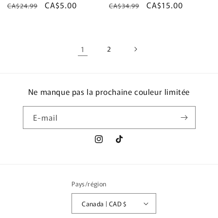
Prix
Prix
CA$5.00
Prix
Prix
CA$15.00
CA$24.99
CA$34.99
habituel
promotionnel
habituel
promotionnel
1
2
Ne manque pas la prochaine couleur limitée
E-mail
Instagram
TikTok
Pays/région
Canada | CAD $