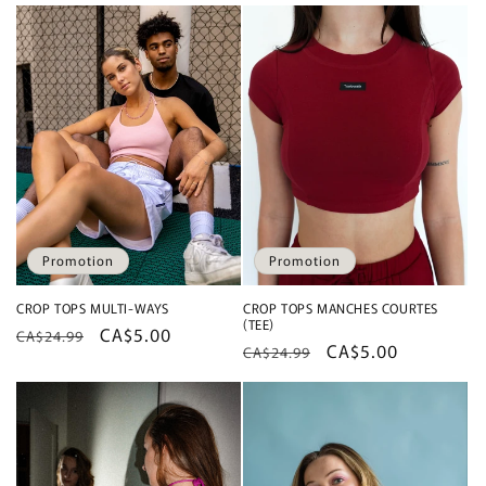
Promotion
Promotion
CROP TOPS MULTI-WAYS
CROP TOPS MANCHES COURTES
(TEE)
Prix
Prix
CA$5.00
CA$24.99
Prix
Prix
CA$5.00
CA$24.99
habituel
promotionnel
habituel
promotionnel