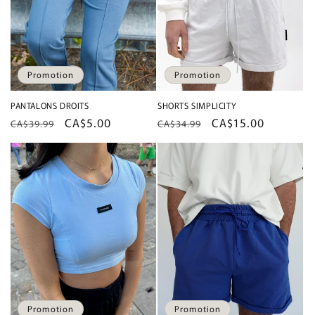
Promotion
Promotion
PANTALONS DROITS
SHORTS SIMPLICITY
Prix
Prix
CA$5.00
Prix
Prix
CA$15.00
CA$39.99
CA$34.99
habituel
promotionnel
habituel
promotionnel
Promotion
Promotion