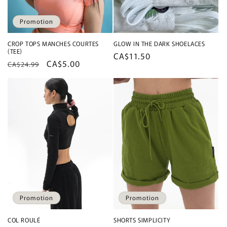
Promotion
CROP TOPS MANCHES COURTES
GLOW IN THE DARK SHOELACES
(TEE)
Prix
CA$11.50
Prix
Prix
CA$5.00
CA$24.99
habituel
habituel
promotionnel
Promotion
Promotion
COL ROULÉ
SHORTS SIMPLICITY