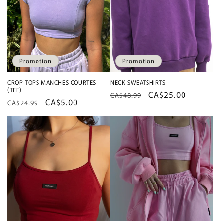
Promotion
Promotion
CROP TOPS MANCHES COURTES
NECK SWEATSHIRTS
(TEE)
Prix
Prix
CA$25.00
CA$48.99
Prix
Prix
CA$5.00
CA$24.99
habituel
promotionnel
habituel
promotionnel