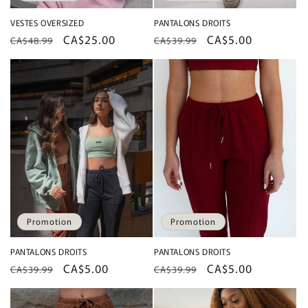
VESTES OVERSIZED
PANTALONS DROITS
Prix
Prix
CA$25.00
Prix
Prix
CA$5.00
CA$48.99
CA$39.99
habituel
promotionnel
habituel
promotionnel
Promotion
Promotion
PANTALONS DROITS
PANTALONS DROITS
Prix
Prix
CA$5.00
Prix
Prix
CA$5.00
CA$39.99
CA$39.99
habituel
promotionnel
habituel
promotionnel