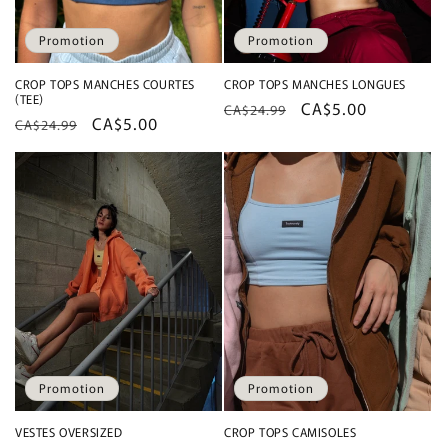
Promotion
Promotion
CROP TOPS MANCHES COURTES
CROP TOPS MANCHES LONGUES
(TEE)
Prix
Prix
CA$5.00
CA$24.99
Prix
Prix
CA$5.00
CA$24.99
habituel
promotionnel
habituel
promotionnel
Promotion
Promotion
VESTES OVERSIZED
CROP TOPS CAMISOLES