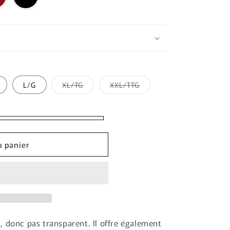
Variante
Variante
L/G
XL/TG
XXL/TTG
épuisée
épuisée
ou
ou
indisponible
indisponible
u panier
, donc pas transparent. Il offre également