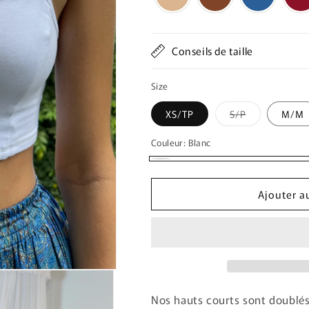
Conseils de taille
Size
Variante
XS/TP
S/P
M/M
épuisée
ou
indisponible
Couleur:
Blanc
Blanc
Ajouter a
Nos hauts courts sont doublés