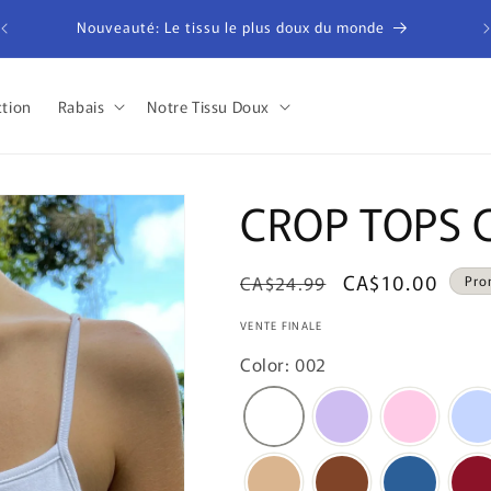
Liv
Nouveauté: Le tissu le plus doux du monde
ction
Rabais
Notre Tissu Doux
CROP TOPS 
Prix
Prix
CA$10.00
CA$24.99
Pro
habituel
promotionnel
VENTE FINALE
Color: 002