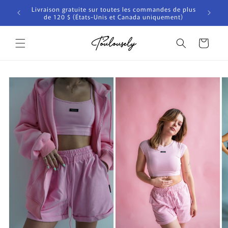
et
Livraison gratuite sur toutes les commandes de plus
passer
nde
de 120 $ (États-Unis et Canada uniquement)
au
contenu
Panier
Passer aux
informations
produits