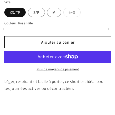
Size
Variante
XS/TP
S/P
M
L/G
épuisée
ou
indisponible
Couleur:
Rose Pâle
Rose
Pâle
Ajouter au panier
Plus de moyens de paiement
Léger, respirant et facile à porter, ce short est idéal pour
tes journées actives ou décontractées.