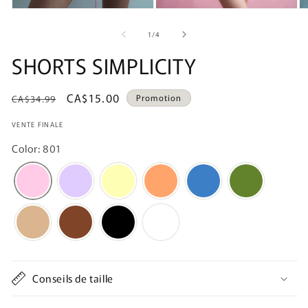
de
1
/
4
SHORTS SIMPLICITY
Prix
Prix
CA$15.00
Promotion
CA$34.99
habituel
promotionnel
VENTE FINALE
Color: 801
Conseils de taille