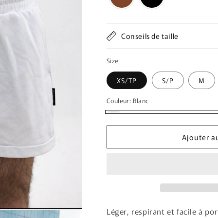
Conseils de taille
Size
XS/TP
S/P
M
Couleur:
Blanc
Blanc
Ajouter a
Léger, respirant et facile à po