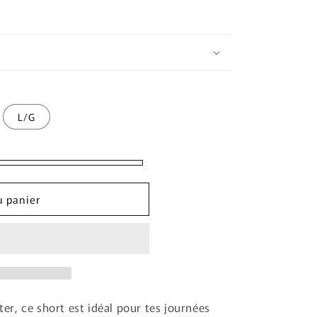
L/G
u panier
rter, ce short est idéal pour tes journées