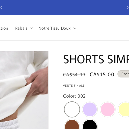
Livraison gratuite sur toutes les commandes de plus de 120
$ (États-Unis et Canada uniquement)
ction
Rabais
Notre Tissu Doux
SHORTS SIMP
Prix
Prix
CA$15.00
CA$34.99
Pro
habituel
promotionnel
VENTE FINALE
Color: 002