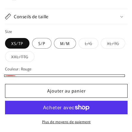
Conseils de taille
Size
Variante
Varian
XS/TP
S/P
M/M
L/G
XL/TG
épuisée
épuis
ou
ou
indisponible
indisp
Variante
XXL/TTG
épuisée
ou
indisponible
Couleur:
Rouge
Rouge
Ajouter au panier
Plus de moyens de paiement