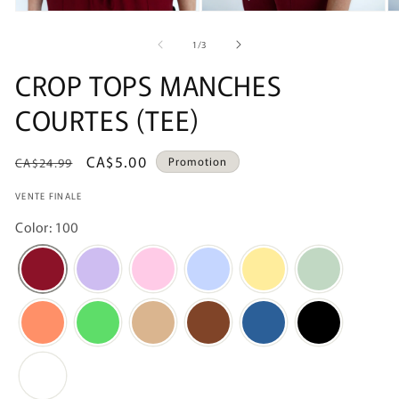
de
1
/
3
CROP TOPS MANCHES
COURTES (TEE)
Prix
Prix
CA$5.00
Promotion
CA$24.99
habituel
promotionnel
VENTE FINALE
Color: 100