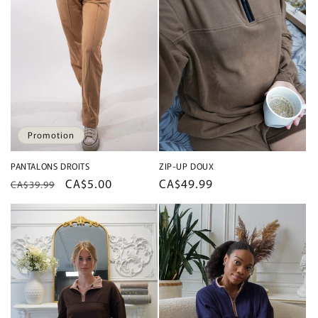
Promotion
PANTALONS DROITS
ZIP-UP DOUX
Prix
Prix
CA$5.00
Prix
CA$49.99
CA$39.99
habituel
promotionnel
habituel