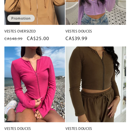
Promotion
VESTES OVERSIZED
VESTES DOUCES
Prix
Prix
CA$25.00
Prix
CA$39.99
CA$48.99
habituel
promotionnel
habituel
VESTES DOUCES
VESTES DOUCES