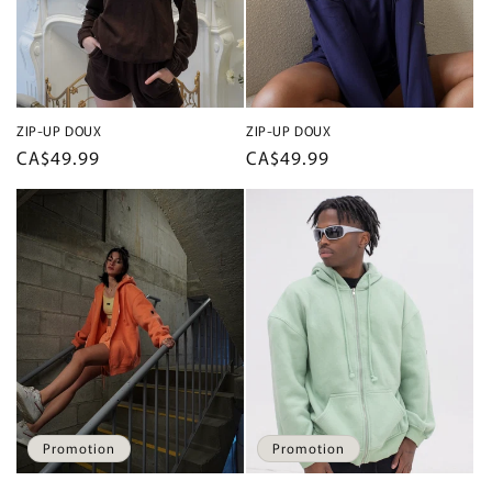
ZIP-UP DOUX
ZIP-UP DOUX
Prix
CA$49.99
Prix
CA$49.99
habituel
habituel
Promotion
Promotion