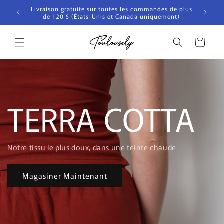
et
Livraison gratuite sur toutes les commandes de plus
passer
nde
de 120 $ (États-Unis et Canada uniquement)
au
contenu
Panier
TERRA COTTA
Notre tissu le plus doux, dans une teinte chaude
Magasiner Maintenant