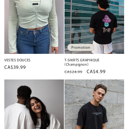
Promotion
VESTES DOUCES
T-SHIRTS GRAPHIQUE
(Champignon)
Prix
CA$39.99
Prix
Prix
CA$4.99
CA$24.99
habituel
habituel
promotionnel