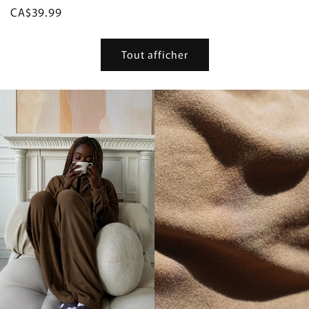
Prix
CA$39.99
habituel
Tout afficher