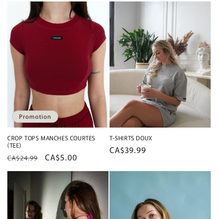
Promotion
CROP TOPS MANCHES COURTES
T-SHIRTS DOUX
(TEE)
Prix
CA$39.99
Prix
Prix
CA$5.00
CA$24.99
habituel
habituel
promotionnel