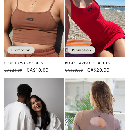
Promotion
Promotion
CROP TOPS CAMISOLES
ROBES CAMISOLES DOUCES
Prix
Prix
CA$10.00
Prix
Prix
CA$20.00
CA$24.99
CA$39.99
habituel
promotionnel
habituel
promotionnel