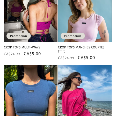
Promotion
Promotion
CROP TOPS MULTI-WAYS
CROP TOPS MANCHES COURTES
(TEE)
Prix
Prix
CA$5.00
CA$24.99
Prix
Prix
CA$5.00
CA$24.99
habituel
promotionnel
habituel
promotionnel