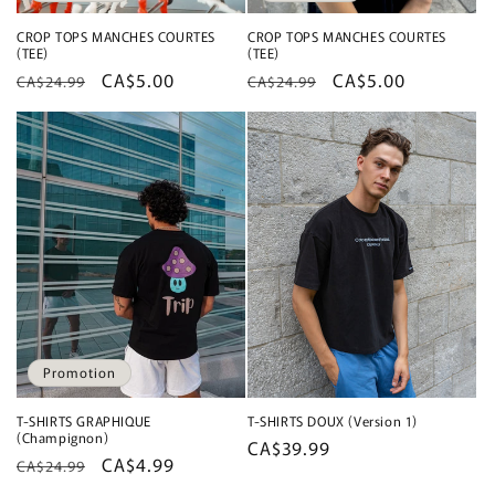
CROP TOPS MANCHES COURTES
CROP TOPS MANCHES COURTES
(TEE)
(TEE)
Prix
Prix
CA$5.00
Prix
Prix
CA$5.00
CA$24.99
CA$24.99
habituel
promotionnel
habituel
promotionnel
Promotion
T-SHIRTS GRAPHIQUE
T-SHIRTS DOUX (Version 1)
(Champignon)
Prix
CA$39.99
Prix
Prix
CA$4.99
CA$24.99
habituel
habituel
promotionnel