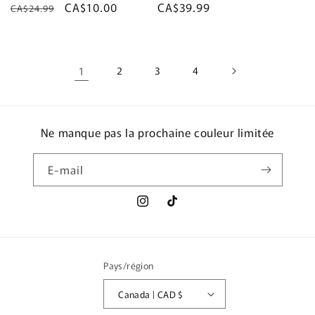
Prix
Prix
CA$10.00
Prix
CA$39.99
CA$24.99
habituel
promotionnel
habituel
1
2
3
4
Ne manque pas la prochaine couleur limitée
E-mail
Instagram
TikTok
Pays/région
Canada | CAD $