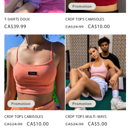
Promotion
T-SHIRTS DOUX
CROP TOPS CAMISOLES
Prix
CA$39.99
Prix
Prix
CA$10.00
CA$24.99
habituel
habituel
promotionnel
Promotion
Promotion
CROP TOPS CAMISOLES
CROP TOPS MULTI-WAYS
Prix
Prix
CA$10.00
Prix
Prix
CA$5.00
CA$24.99
CA$24.99
habituel
promotionnel
habituel
promotionnel