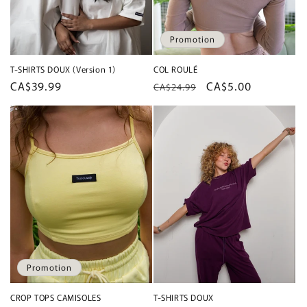
Promotion
T-SHIRTS DOUX (Version 1)
COL ROULÉ
Prix
CA$39.99
Prix
Prix
CA$5.00
CA$24.99
habituel
habituel
promotionnel
Promotion
CROP TOPS CAMISOLES
T-SHIRTS DOUX