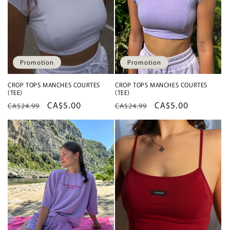
Promotion
Promotion
CROP TOPS MANCHES COURTES
CROP TOPS MANCHES COURTES
(TEE)
(TEE)
Prix
Prix
CA$5.00
Prix
Prix
CA$5.00
CA$24.99
CA$24.99
habituel
promotionnel
habituel
promotionnel