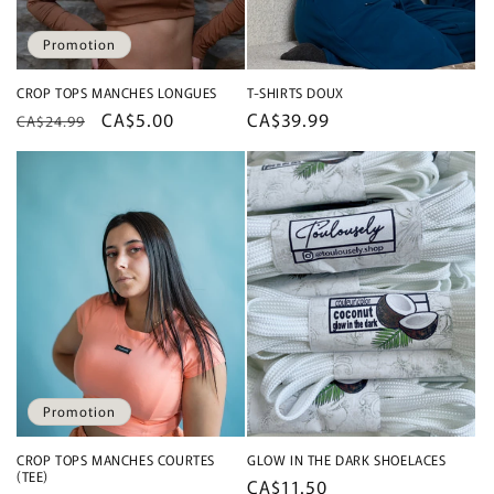
Promotion
CROP TOPS MANCHES LONGUES
T-SHIRTS DOUX
Prix
Prix
CA$5.00
Prix
CA$39.99
CA$24.99
habituel
promotionnel
habituel
Promotion
CROP TOPS MANCHES COURTES
GLOW IN THE DARK SHOELACES
(TEE)
Prix
CA$11.50