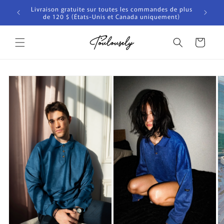
et
Livraison gratuite sur toutes les commandes de plus
passer
nde
de 120 $ (États-Unis et Canada uniquement)
au
contenu
Panier
Passer aux
informations
produits