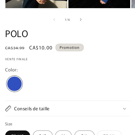
de
1
/
6
POLO
Prix
Prix
CA$10.00
Promotion
CA$34.99
habituel
promotionnel
VENTE FINALE
Color:
Conseils de taille
Size