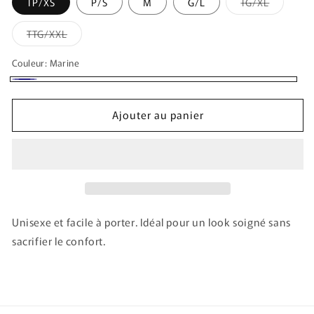
Variante
TP/XS
P/S
M
G/L
TG/XL
épuisée
ou
indisponi
Variante
TTG/XXL
épuisée
ou
indisponible
Couleur:
Marine
Marine
Ajouter au panier
Unisexe et facile à porter. Idéal pour un look soigné sans
sacrifier le confort.