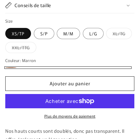
Conseils de taille
Size
Varian
XS/TP
S/P
M/M
L/G
XL/TG
épuis
ou
indisp
Variante
XXL/TTG
épuisée
ou
indisponible
Couleur:
Marron
Marron
Ajouter au panier
Plus de moyens de paiement
Nos hauts courts sont doublés, donc pas transparent. Il