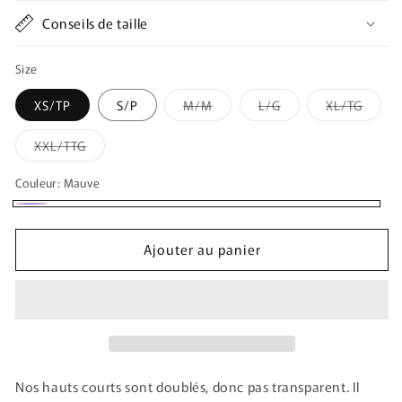
Conseils de taille
Size
Variante
Variante
Varian
XS/TP
S/P
M/M
L/G
XL/TG
épuisée
épuisée
épuis
ou
ou
ou
indisponible
indisponible
indisp
Variante
XXL/TTG
épuisée
ou
indisponible
Couleur:
Mauve
Mauve
Ajouter au panier
Nos hauts courts sont doublés, donc pas transparent. Il