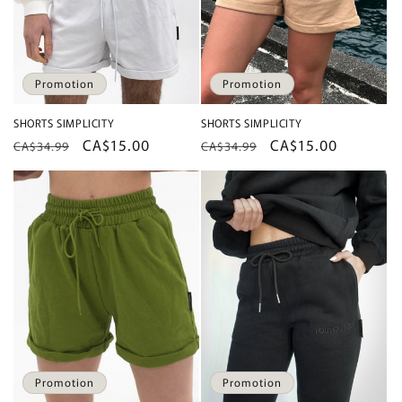
Promotion
Promotion
SHORTS SIMPLICITY
SHORTS SIMPLICITY
Prix
Prix
CA$15.00
Prix
Prix
CA$15.00
CA$34.99
CA$34.99
habituel
promotionnel
habituel
promotionnel
Promotion
Promotion