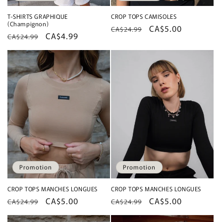
T-SHIRTS GRAPHIQUE
CROP TOPS CAMISOLES
(Champignon)
Prix
Prix
CA$5.00
CA$24.99
Prix
Prix
CA$4.99
CA$24.99
habituel
promotionnel
habituel
promotionnel
Promotion
Promotion
CROP TOPS MANCHES LONGUES
CROP TOPS MANCHES LONGUES
Prix
Prix
CA$5.00
Prix
Prix
CA$5.00
CA$24.99
CA$24.99
habituel
promotionnel
habituel
promotionnel