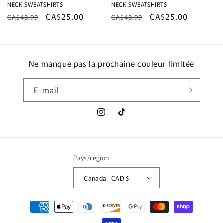
NECK SWEATSHIRTS
NECK SWEATSHIRTS
Prix
Prix
CA$25.00
Prix
Prix
CA$25.00
CA$48.99
CA$48.99
habituel
promotionnel
habituel
promotionnel
Ne manque pas la prochaine couleur limitée
E-mail
Instagram
TikTok
Pays/région
Canada | CAD $
Moyens
de