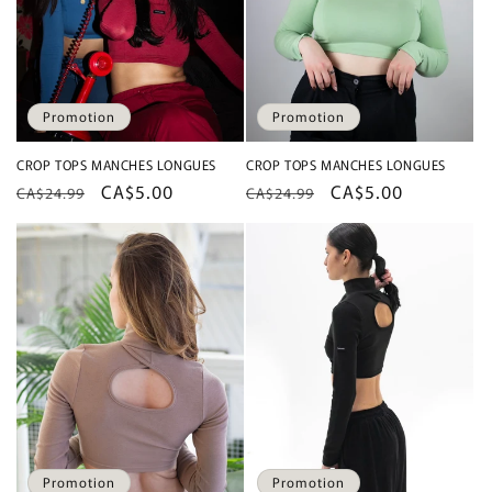
Promotion
Promotion
CROP TOPS MANCHES LONGUES
CROP TOPS MANCHES LONGUES
Prix
Prix
CA$5.00
Prix
Prix
CA$5.00
CA$24.99
CA$24.99
habituel
promotionnel
habituel
promotionnel
Promotion
Promotion