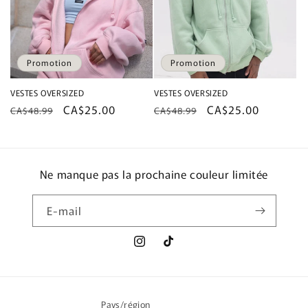
Promotion
Promotion
VESTES OVERSIZED
VESTES OVERSIZED
Prix
Prix
CA$25.00
Prix
Prix
CA$25.00
CA$48.99
CA$48.99
habituel
promotionnel
habituel
promotionnel
Ne manque pas la prochaine couleur limitée
E-mail
Instagram
TikTok
Pays/région