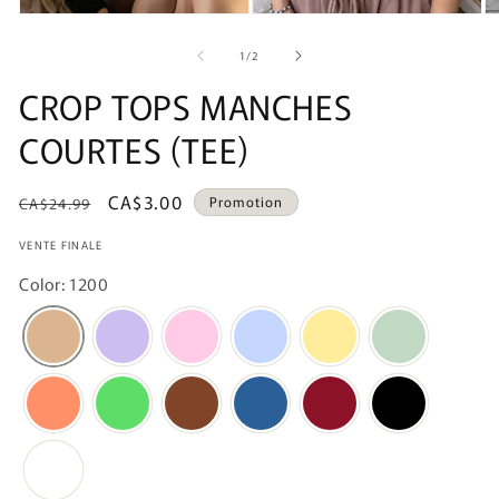
de
1
/
2
CROP TOPS MANCHES
COURTES (TEE)
Prix
Prix
CA$3.00
Promotion
CA$24.99
habituel
promotionnel
VENTE FINALE
Color: 1200