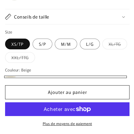
Conseils de taille
Size
Varian
XS/TP
S/P
M/M
L/G
XL/TG
épuis
ou
indisp
Variante
XXL/TTG
épuisée
ou
indisponible
Couleur:
Beige
Beige
Ajouter au panier
Plus de moyens de paiement