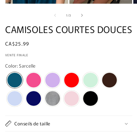
de
1
/
3
CAMISOLES COURTES DOUCES
Prix
CA$25.99
habituel
VENTE FINALE
Color: Sarcelle
Conseils de taille