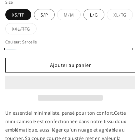
Size
Variante
Varian
XS/TP
S/P
M/M
L/G
XL/TG
épuisée
épuis
ou
ou
indisponible
indisp
Variante
XXL/TTG
épuisée
ou
indisponible
Couleur:
Sarcelle
Sarcelle
Ajouter au panier
Un essentiel minimaliste, pensé pour ton confort.Cette
mini camisole est confectionnée dans notre tissu doux
emblématique, aussi léger qu’un nuage et agréable au
toucher. Sa coupe courte et ajustée met en valeur la