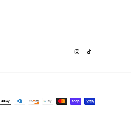
Instagram
TikTok
s
ent