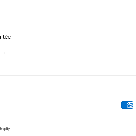
mitée
Moyen
de
paiem
hopify