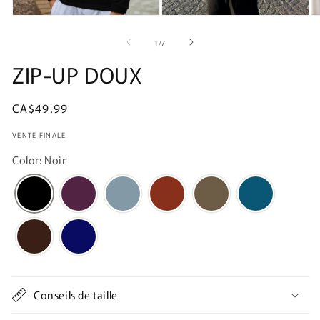
de
1
/
7
ZIP-UP DOUX
Prix
CA$49.99
habituel
VENTE FINALE
Color: Noir
Conseils de taille