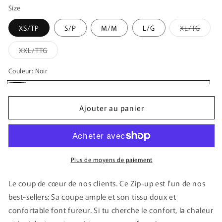
Size
Varian
XS/TP
S/P
M/M
L/G
XL/TG
épuis
ou
indisp
Variante
XXL/TTG
épuisée
ou
indisponible
Couleur:
Noir
Noir
Ajouter au panier
Plus de moyens de paiement
Le coup de cœur de nos clients. Ce Zip-up est l'un de nos
best-sellers: Sa coupe ample et son tissu doux et
confortable font fureur. Si tu cherche le confort, la chaleur