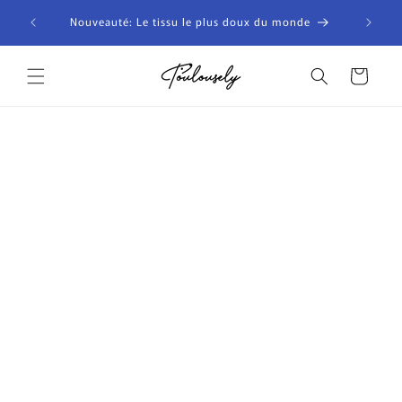
et
Livraiso
passer
Nouveauté: Le tissu le plus doux du monde
de 1
au
contenu
Panier